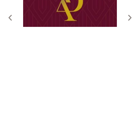
ОСТАЛИСЬ ВОПРОСЫ?
С любыми вопросами пишите
info@excurr.ru
или
звоните по номеру
+7 (812) 600-30-60